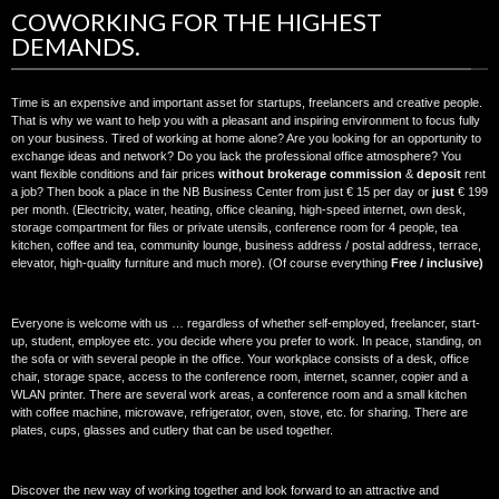
COWORKING FOR THE HIGHEST
DEMANDS.
Time is an expensive and important asset for startups, freelancers and creative people.
That is why we want to help you with a pleasant and inspiring environment to focus fully
on your business. Tired of working at home alone? Are you looking for an opportunity to
exchange ideas and network? Do you lack the professional office atmosphere? You
want flexible conditions and fair prices
without brokerage commission
&
deposit
rent
a job? Then book a place in the NB Business Center from just € 15 per day or
just
€ 199
per month. (Electricity, water, heating, office cleaning, high-speed internet, own desk,
storage compartment for files or private utensils, conference room for 4 people, tea
kitchen, coffee and tea, community lounge, business address / postal address, terrace,
elevator, high-quality furniture and much more). (Of course everything
Free / inclusive)
Everyone is welcome with us … regardless of whether self-employed, freelancer, start-
up, student, employee etc. you decide where you prefer to work. In peace, standing, on
the sofa or with several people in the office. Your workplace consists of a desk, office
chair, storage space, access to the conference room, internet, scanner, copier and a
WLAN printer. There are several work areas, a conference room and a small kitchen
with coffee machine, microwave, refrigerator, oven, stove, etc. for sharing. There are
plates, cups, glasses and cutlery that can be used together.
Discover the new way of working together and look forward to an attractive and