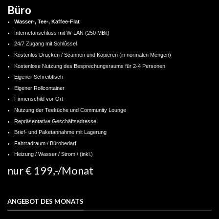
Büro
Wasser-, Tee-, Kaffee-Flat
Internetanschluss mit W-LAN (250 MBit)
24/7 Zugang mit Schlûssel
Kostenlos Drucken / Scannen und Kopieren (in normalen Mengen)
Kostenlose Nutzung des Besprechungsraums für 2-4 Personen
Eigener Schreibtisch
Eigener Rollcontainer
Firmenschild vor Ort
Nutzung der Teeküche und Community Lounge
Repräsentative Geschäftsadresse
Brief- und Paketannahme mit Lagerung
Fahrradraum / Bürobedarf
Heizung / Wasser / Strom / (inkl.)
nur € 199,-/Monat
STATT € 269,-/MONAT
ANGEBOT DES MONATS
JETZT ANFRAGEN