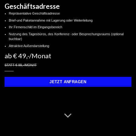
Geschäftsadresse
Repräsentative Geschäftsadresse
Brief-und Paketannahme mit Lagerung oder Weiterleitung
Ihr Firmenschild im Eingangsbereich
Nutzung des Tagesbüros, des Konferenz- oder Besprechungsraums (optional
buchbar)
Attraktive Außendarstellung
ab € 49,-/Monat
STATT € 99,-/MONAT
JETZT ANFRAGEN