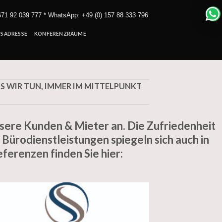
 671 92 039 777 * WhatsApp: +49 (0) 157 88 333 796
SADRESSE
KONFERENZRÄUME
AS WIR TUN, IMMER IM MITTELPUNKT
nsere Kunden & Mieter an. Die Zufriedenheit
 Bürodienstleistungen spiegeln sich auch in
erenzen finden Sie hier: